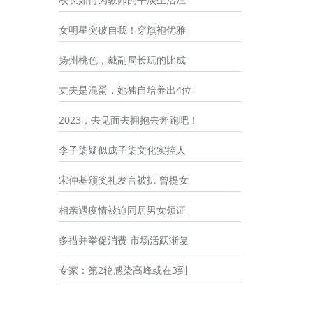
女明星突破自我！穿旗袍优雅
扬州桃色，戴副局长玩的比成
丈夫是混蛋，她独自培养出4位
2023，去见面去拥抱去奔跑吧！
李子柒疑似成子柒文化实控人
宋仲基颁奖礼发言被扒 曾提女
相亲遇疫情被迫同居男女领证
多措并举促消费 市场活跃渐复
专家：第2轮感染高峰或在3到