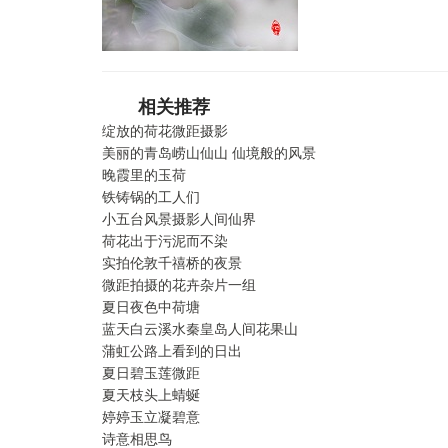
相关推荐
绽放的荷花微距摄影
美丽的青岛崂山仙山 仙境般的风景
晚霞里的玉荷
铁铸锅的工人们
小五台风景摄影人间仙界
荷花出于污泥而不染
实拍伦敦千禧桥的夜景
微距拍摄的花卉杂片一组
夏日夜色中荷塘
蓝天白云溪水秦皇岛人间花果山
蒲虹公路上看到的日出
夏日碧玉莲微距
夏天枝头上蜻蜒
婷婷玉立凝碧意
诗意相思鸟​