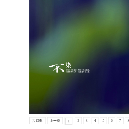
共13页:
上一页
2
3
4
5
6
7
1