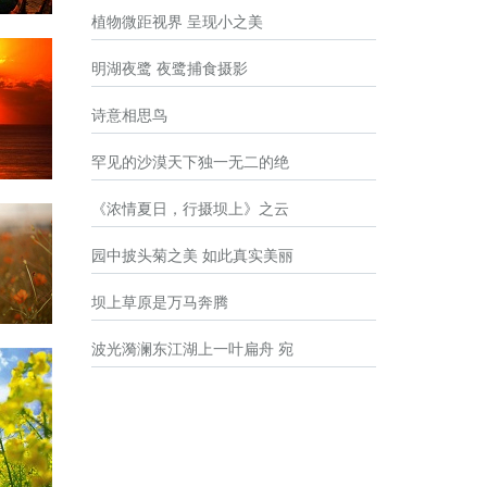
植物微距视界 呈现小之美
明湖夜鹭 夜鹭捕食摄影
诗意相思鸟​
罕见的沙漠天下独一无二的绝
《浓情夏日，行摄坝上》之云
园中披头菊之美 如此真实美丽
坝上草原是万马奔腾
波光漪澜东江湖上一叶扁舟 宛