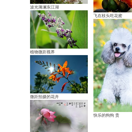
波光漪澜东江湖
飞在枝头吃花蜜
植物微距视界
微距拍摄的花卉
快乐的狗狗 贵