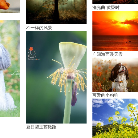
渔光曲 黄昏时
不一样的风景
广阔海面漫天霞
可爱的小狗狗
夏日碧玉莲微距